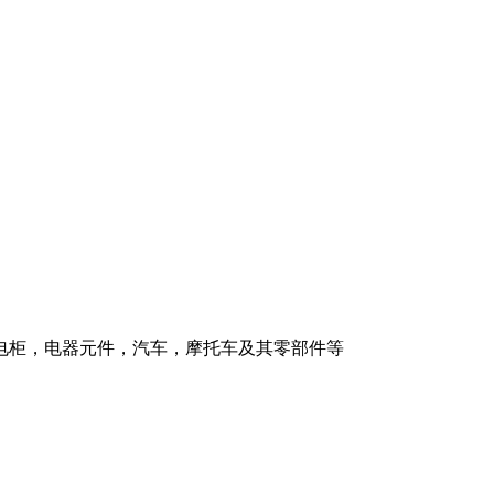
，电器元件，汽车，摩托车及其零部件等